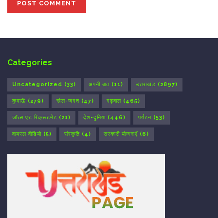
Categories
Uncategorized
(33)
अपनी बात
(11)
उत्तराखंड
(2897)
कुमाऊँ
(279)
खेल-जगत
(47)
गढ़वाल
(465)
जॉब्स एंड रिक्रूटमेंट
(21)
देश-दुनिया
(446)
पर्यटन
(53)
वायरल वीडियो
(5)
संस्कृति
(4)
सरकारी योजनाएँ
(6)