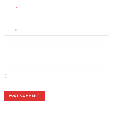
*
Name
*
Email
Website
Save my name, email, and website in this browser for
the next time I comment.