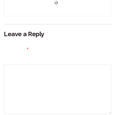
Leave a Reply
Your email address will not be published.
Required fields
*
are marked
Comment