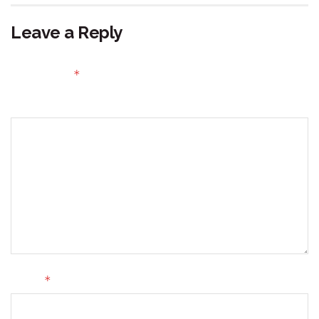
Leave a Reply
Your email address will not be published.
Required fields
*
are marked
Comment
*
Name