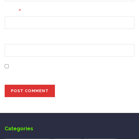
*
Email
Website
Save my name, email, and website in this browser for
the next time I comment.
Categories