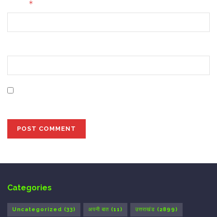
*
Email
Website
Save my name, email, and website in this browser for
the next time I comment.
Categories
Uncategorized
(33)
अपनी बात
(11)
उत्तराखंड
(2899)