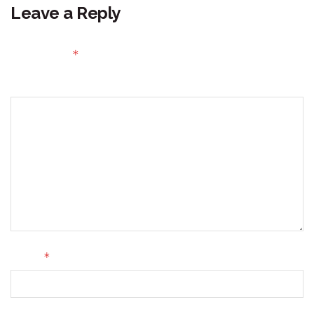
Leave a Reply
Your email address will not be published.
Required fields
*
are marked
Comment
*
Name