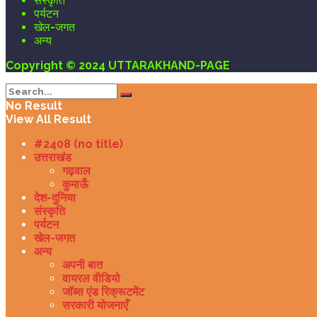
संस्कृति
पर्यटन
खेल-जगत
अन्य
Copyright © 2024 UTTARAKHAND-PAGE
No Result
View All Result
#2408 (no title)
उत्तराखंड
गढ़वाल
कुमाऊँ
देश-दुनिया
संस्कृति
पर्यटन
खेल-जगत
अन्य
अपनी बात
वायरल वीडियो
जॉब्स एंड रिक्रूटमेंट
सरकारी योजनाएँ