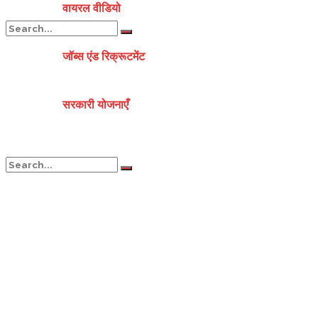
वायरल वीडियो
जॉब्स एंड रिक्रूटमेंट
No Result
सरकारी योजनाएँ
View All Result
No Result
View All Result