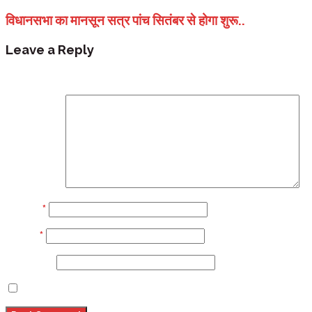
विधानसभा का मानसून सत्र पांच सितंबर से होगा शुरू..
Leave a Reply
Your email address will not be published.
Required fi
Comment
Name
*
Email
*
Website
Save my name, email, and website in this browser 