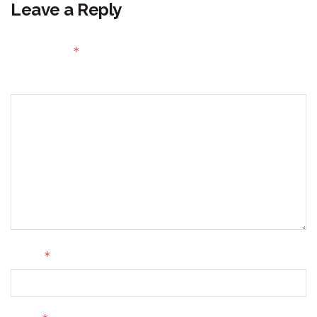
Leave a Reply
Your email address will not be published.
Required fields
*
are marked
Comment
*
Name