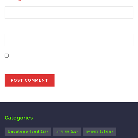
*
Email
Website
Save my name, email, and website in this browser for
the next time I comment.
Categories
Uncategorized
(33)
अपनी बात
(11)
उत्तराखंड
(2899)