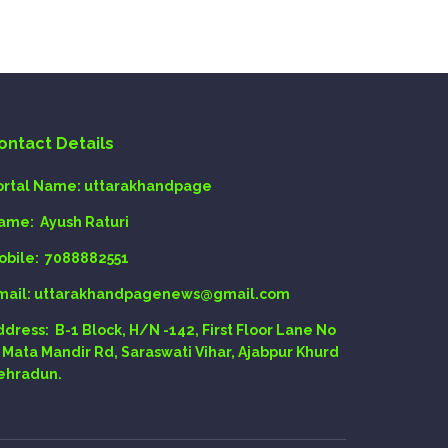
ontact Details
ortal Name:
uttarakhandpage
ame:
Ayush Raturi
obile:
7088882551
mail
: uttarakhandpagenews@gmail.com
ddress:
B-1 Block, H/N -142, First Floor Lane No
, Mata Mandir Rd, Saraswati Vihar, Ajabpur Khurd
ehradun.