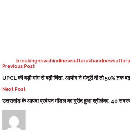
मुख्यमंत्री उदीयमान खिलाड़ी उन्नयन योजना का उद्देश्य प्रदेश के ग्रामीण और दूर
में बेहतर प्रदर्शन कर सकेंगे और राज्य व राष्ट्रीय स्तर पर अपनी पहचान बना सकें
वाले ट्रायल में हिस्सा लेकर योजना का लाभ प्राप्त कर सकते हैं।
Tags:
breakingnews
hindinews
uttarakhandnews
uttar
Previous Post
UPCL की बड़ी मांग से बढ़ी चिंता, आयोग ने मंजूरी दी तो 50% तक बढ़ 
Next Post
उत्तराखंड के आपदा प्रबंधन मॉडल का मुरीद हुआ श्रीलंका, 40 सदस्