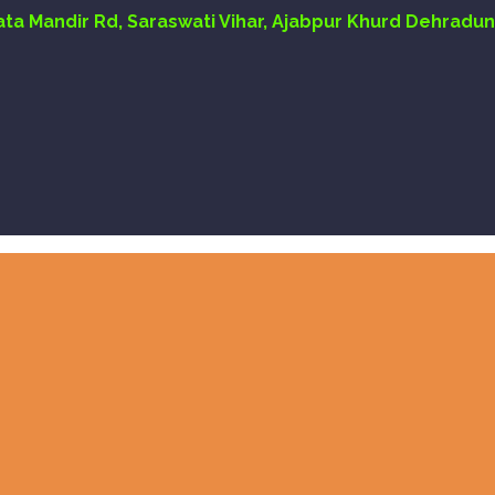
Mata Mandir Rd, Saraswati Vihar, Ajabpur Khurd Dehradun