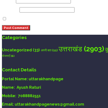
Email
*
Website
Save my name, email, and website in this browser 
Categories
उत्तराखंड
(2903)
क
Uncategorized
(33)
अपनी बात
(11)
योजनाएँ
(6)
Contact Details
Portal Name:
uttarakhandpage
Name:
Ayush Raturi
Mobile:
7088882551
Email
: uttarakhandpagenews@gmail.com