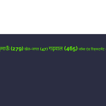
for the next time I comment.
गढ़वाल
(465)
ुमाऊँ
(279)
खेल-जगत
(47)
जॉब्स एंड रिक्रूटमेंट