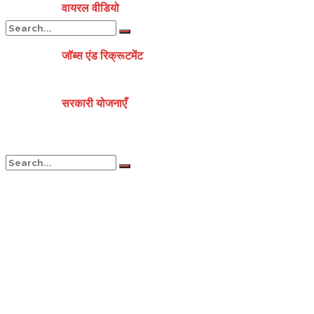
वायरल वीडियो
जॉब्स एंड रिक्रूटमेंट
No Result
सरकारी योजनाएँ
View All Result
No Result
View All Result