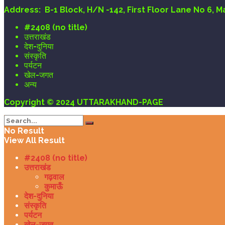
Address:
B-1 Block, H/N -142, First Floor Lane No 6, 
#2408 (no title)
उत्तराखंड
देश-दुनिया
संस्कृति
पर्यटन
खेल-जगत
अन्य
Copyright © 2024 UTTARAKHAND-PAGE
No Result
View All Result
#2408 (no title)
उत्तराखंड
गढ़वाल
कुमाऊँ
देश-दुनिया
संस्कृति
पर्यटन
खेल-जगत