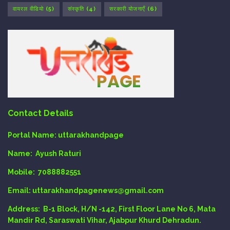
वायरल वीडियो
(5)
संस्कृति
(4)
सरकारी योजनाएँ
(6)
Contact Details
Portal Name:
uttarakhandpage
Name:
Ayush Raturi
Mobile:
7088882551
Email
: uttarakhandpagenews@gmail.com
Address:
B-1 Block, H/N -142, First Floor Lane No 6, Mata
Mandir Rd, Saraswati Vihar, Ajabpur Khurd Dehradun.