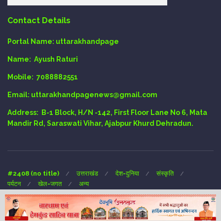
Contact Details
Portal Name:
uttarakhandpage
Name:
Ayush Raturi
Mobile:
7088882551
Email
: uttarakhandpagenews@gmail.com
Address:
B-1 Block, H/N -142, First Floor Lane No 6, Mata
Mandir Rd, Saraswati Vihar, Ajabpur Khurd Dehradun.
#2408 (no title)
उत्तराखंड
देश-दुनिया
संस्कृति
पर्यटन
खेल-जगत
अन्य
Copyright © 2024 UTTARAKHAND-PAGE