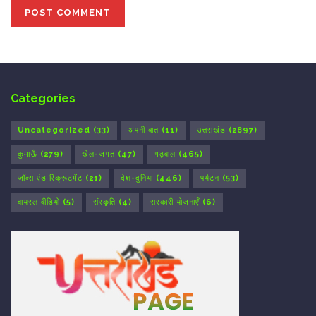
Categories
Uncategorized
(33)
अपनी बात
(11)
उत्तराखंड
(2897)
कुमाऊँ
(279)
खेल-जगत
(47)
गढ़वाल
(465)
जॉब्स एंड रिक्रूटमेंट
(21)
देश-दुनिया
(446)
पर्यटन
(53)
वायरल वीडियो
(5)
संस्कृति
(4)
सरकारी योजनाएँ
(6)