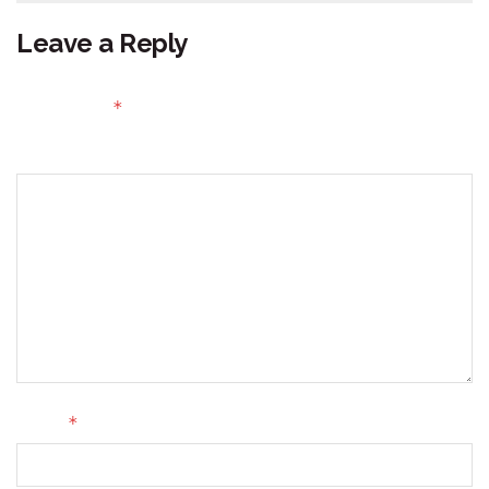
Leave a Reply
Your email address will not be published.
Required fields
*
are marked
Comment
*
Name