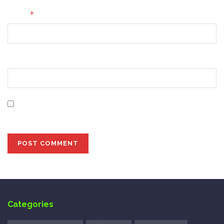
*
Email
Website
Save my name, email, and website in this browser for
the next time I comment.
Categories