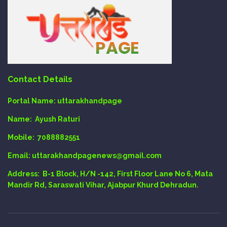
Contact Details
Portal Name:
uttarakhandpage
Name:
Ayush Raturi
Mobile:
7088882551
Email
: uttarakhandpagenews@gmail.com
Address:
B-1 Block, H/N -142, First Floor Lane No 6, Mata
Mandir Rd, Saraswati Vihar, Ajabpur Khurd Dehradun.