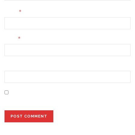
*
Name
*
Email
Website
Save my name, email, and website in this browser for
the next time I comment.