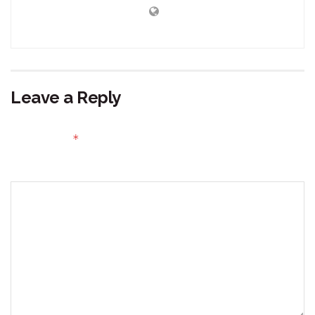
Leave a Reply
Your email address will not be published.
Required fields
*
are marked
Comment