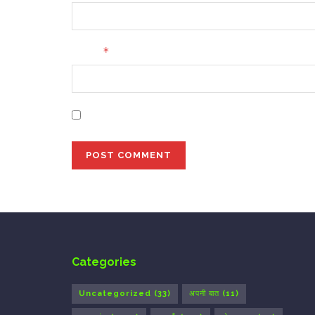
*
Email
Save my name, email, and website in this bro
Categories
Uncategorized
(33)
अपनी बात
(11)