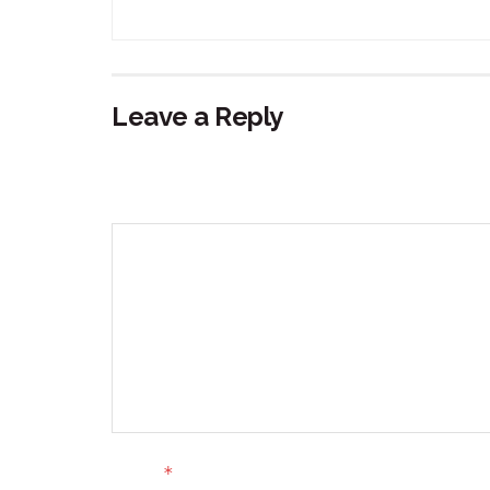
Leave a Reply
Your email address will not be published.
Requir
Comment
*
Name