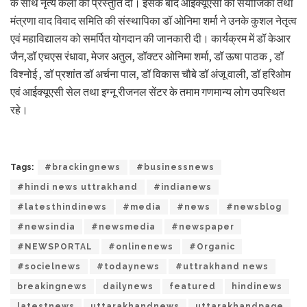
के साथ नृत्य कला की प्रस्तुति दी। इसके बाद आईक्यूएसी की संयोजिका तथा
मंत्रणा वाद विवाद समिति की संस्थापिका डॉ ओनिमा शर्मा ने उनके कुशल नेतृत्व
एवं महाविद्यालय को समर्पित योगदान की जानकारी दी। कार्यक्रम में डॉ केआर
जैन,डॉ एचएस रंधावा, मेजर अतुल, डॉक्टर ओनिमा शर्मा, डॉ ऊषा पाठक , डॉ
विश्नोई , डॉ प्रशांत डॉ अर्चना पाल, डॉ विकास चौबे डॉ अंजू वाली, डॉ हरिओम
एवं आईक्यूएसी सेल तथा इग्नू रीजनल सेंटर के तमाम गणमान्य लोग उपस्थित
रहे।
Tags:
#brackingnews
#businessnews
#hindi news uttrakhand
#indianews
#latesthindinews
#media
#news
#newsblog
#newsindia
#newsmedia
#newspaper
#NEWSPORTAL
#onlinenews
#Organic
#socielnews
#todaynews
#uttrakhand news
breakingnews
dailynews
featured
hindinews
latestnews
uttarakhandnews
uttarakhandpage