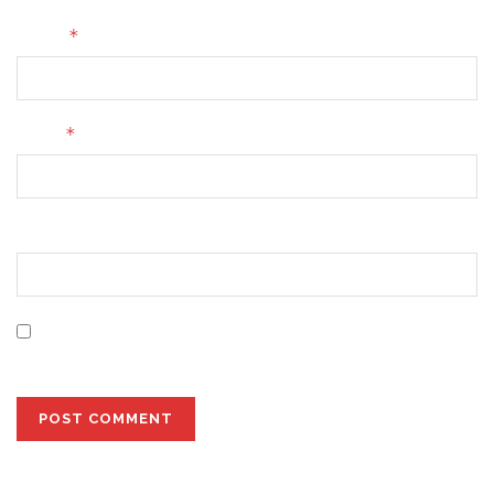
*
Name
*
Email
Website
Save my name, email, and website in this browser for
the next time I comment.