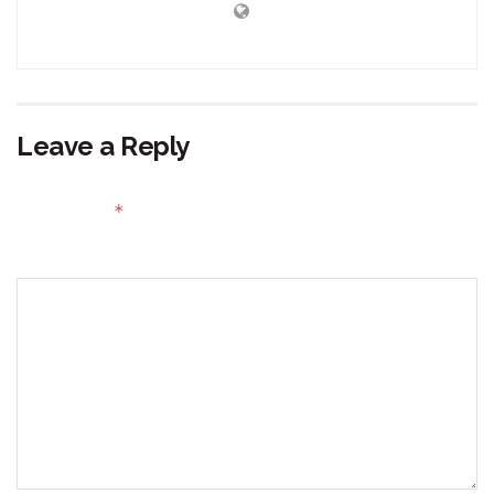
Leave a Reply
Your email address will not be published.
Required fields
*
are marked
Comment