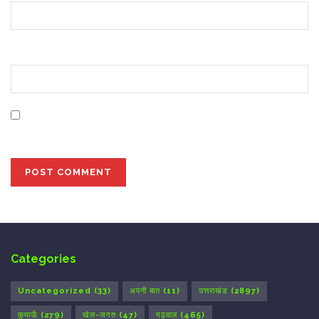
Website
Save my name, email, and website in this browser for
the next time I comment.
Categories
Uncategorized
(33)
अपनी बात
(11)
उत्तराखंड
(2897)
कुमाऊँ
(279)
खेल-जगत
(47)
गढ़वाल
(465)