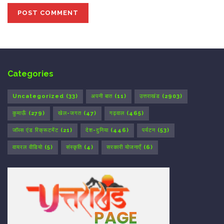
Categories
Uncategorized
(33)
अपनी बात
(11)
उत्तराखंड
(2903)
कुमाऊँ
(279)
खेल-जगत
(47)
गढ़वाल
(465)
जॉब्स एंड रिक्रूटमेंट
(21)
देश-दुनिया
(446)
पर्यटन
(53)
वायरल वीडियो
(5)
संस्कृति
(4)
सरकारी योजनाएँ
(6)