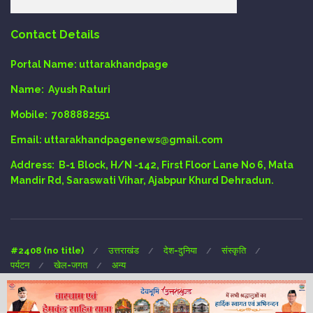
Contact Details
Portal Name:
uttarakhandpage
Name:
Ayush Raturi
Mobile:
7088882551
Email
: uttarakhandpagenews@gmail.com
Address:
B-1 Block, H/N -142, First Floor Lane No 6, Mata
Mandir Rd, Saraswati Vihar, Ajabpur Khurd Dehradun.
#2408 (no title)
उत्तराखंड
देश-दुनिया
संस्कृति
पर्यटन
खेल-जगत
अन्य
Copyright © 2024 UTTARAKHAND-PAGE