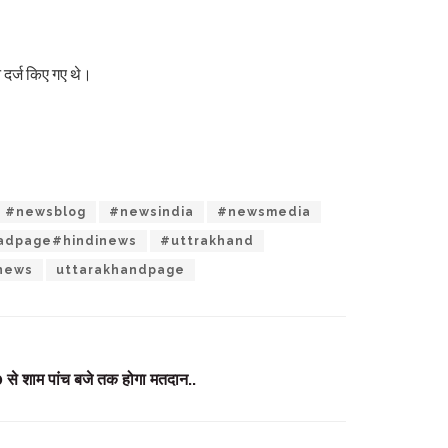
 दर्ज किए गए थे।
#newsblog
#newsindia
#newsmedia
adpage#hindinews
#uttrakhand
news
uttarakhandpage
0 से शाम पांच बजे तक होगा मतदान..