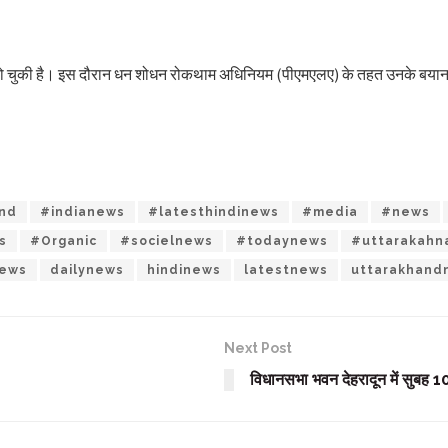
ूछताछ हो चुकी है। इस दौरान धन शोधन रोकथाम अधिनियम (पीएमएलए) के तहत उनके बयान
and
#indianews
#latesthindinews
#media
#news
s
#Organic
#socielnews
#todaynews
#uttarakahn
news
dailynews
hindinews
latestnews
uttarakhand
Next Post
विधानसभा भवन देहरादून में सुबह 1