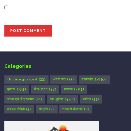
Save my name, email, and website in this browser for
the next time I comment.
Categories
Uncategorized
(33)
अपनी बात
(11)
उत्तराखंड
(2897)
कुमाऊँ
(279)
खेल-जगत
(47)
गढ़वाल
(465)
जॉब्स एंड रिक्रूटमेंट
(21)
देश-दुनिया
(446)
पर्यटन
(53)
वायरल वीडियो
(5)
संस्कृति
(4)
सरकारी योजनाएँ
(6)