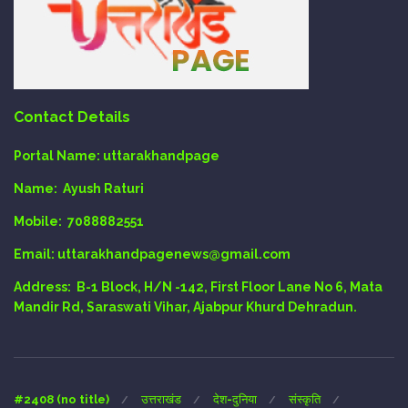
Contact Details
Portal Name:
uttarakhandpage
Name:
Ayush Raturi
Mobile:
7088882551
Email
: uttarakhandpagenews@gmail.com
Address:
B-1 Block, H/N -142, First Floor Lane No 6, Mata
Mandir Rd, Saraswati Vihar, Ajabpur Khurd Dehradun.
#2408 (no title)
उत्तराखंड
देश-दुनिया
संस्कृति