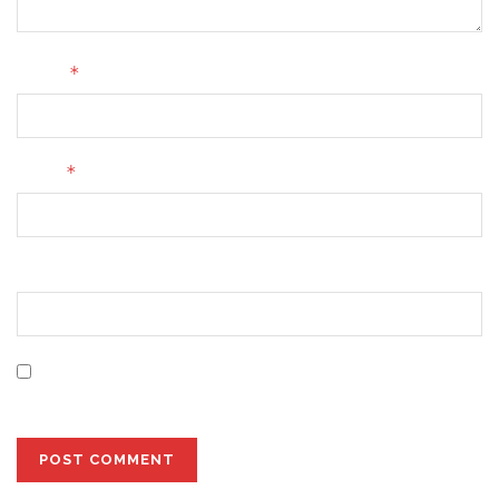
*
Name
*
Email
Website
Save my name, email, and website in this browser for
the next time I comment.