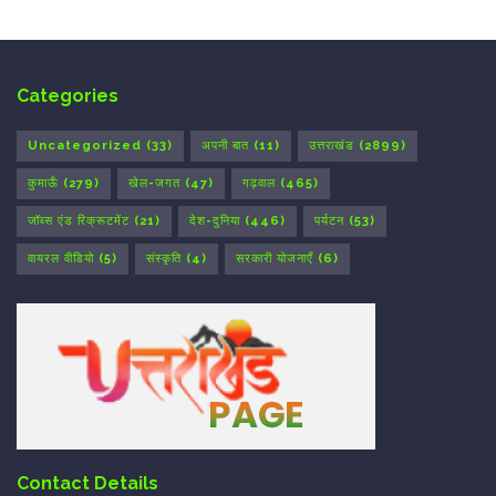
Categories
Uncategorized
(33)
अपनी बात
(11)
उत्तराखंड
(2899)
कुमाऊँ
(279)
खेल-जगत
(47)
गढ़वाल
(465)
जॉब्स एंड रिक्रूटमेंट
(21)
देश-दुनिया
(446)
पर्यटन
(53)
वायरल वीडियो
(5)
संस्कृति
(4)
सरकारी योजनाएँ
(6)
Contact Details