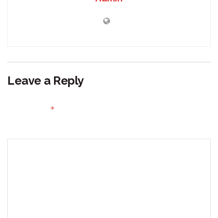
Leave a Reply
Your email address will not be published.
Required fields
*
are marked
Comment