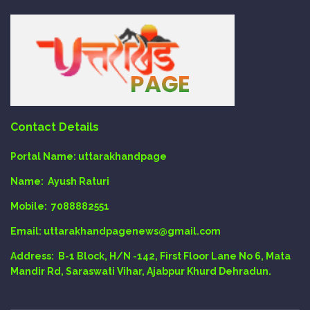
Contact Details
Portal Name:
uttarakhandpage
Name:
Ayush Raturi
Mobile:
7088882551
Email
: uttarakhandpagenews@gmail.com
Address:
B-1 Block, H/N -142, First Floor Lane No 6, Mata
Mandir Rd, Saraswati Vihar, Ajabpur Khurd Dehradun.