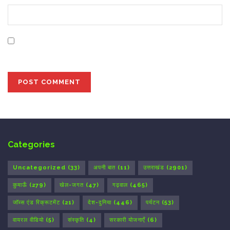
Save my name, email, and website in this browser for
the next time I comment.
Categories
Uncategorized
(33)
अपनी बात
(11)
उत्तराखंड
(2901)
कुमाऊँ
(279)
खेल-जगत
(47)
गढ़वाल
(465)
जॉब्स एंड रिक्रूटमेंट
(21)
देश-दुनिया
(446)
पर्यटन
(53)
वायरल वीडियो
(5)
संस्कृति
(4)
सरकारी योजनाएँ
(6)