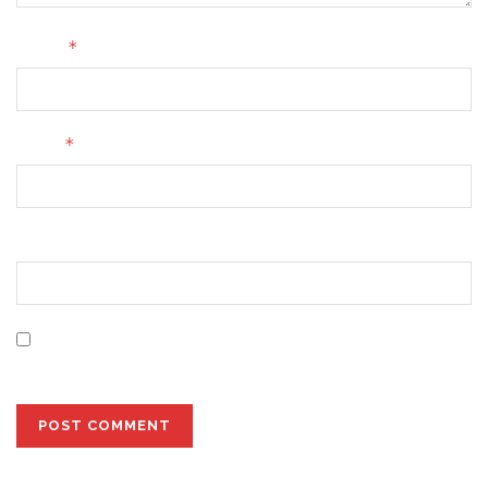
*
Name
*
Email
Website
Save my name, email, and website in this browser for
the next time I comment.