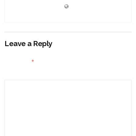
Leave a Reply
Your email address will not be published.
Required fields
*
are marked
Comment