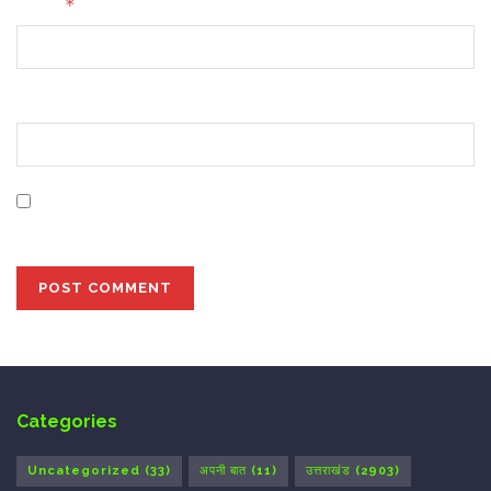
*
Email
Website
Save my name, email, and website in this browser for
the next time I comment.
Categories
Uncategorized
(33)
अपनी बात
(11)
उत्तराखंड
(2903)