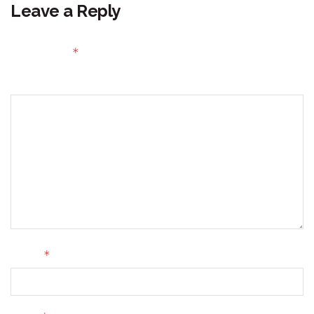
Leave a Reply
Your email address will not be published.
Required fields
*
are marked
Comment
*
Name