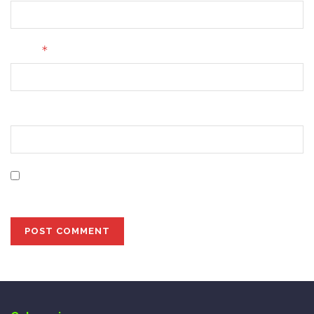
*
Email
Website
Save my name, email, and website in this browser for
the next time I comment.