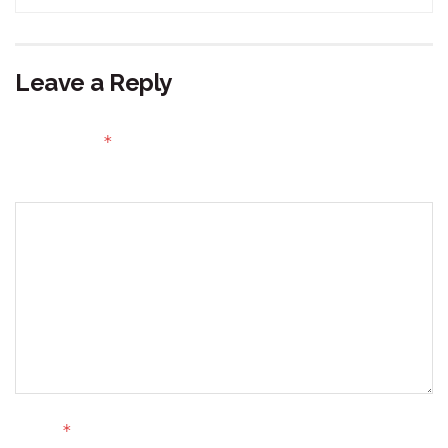
Leave a Reply
Your email address will not be published.
Required fields
*
are marked
Comment
*
Name