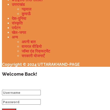
उत्तराखंड
गढ़वाल
कुमाऊँ
देश-दुनिया
संस्कृति
पर्यटन
खेल-जगत
अन्य
अपनी बात
वायरल वीडियो
जॉब्स एंड रिक्रूटमेंट
सरकारी योजनाएँ
Copyright © 2024 UTTARAKHAND-PAGE
Welcome Back!
Login to your account below