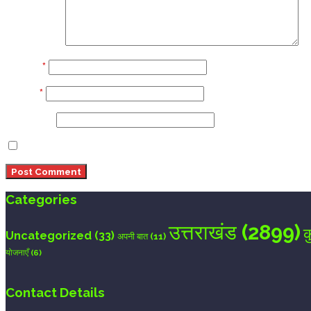
Comment
Name
*
Email
*
Website
Save my name, email, and website in this browser 
Categories
उत्तराखंड
(2899)
क
Uncategorized
(33)
अपनी बात
(11)
योजनाएँ
(6)
Contact Details