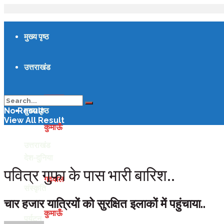
मुख्य पृष्ठ
उत्तराखंड
गढ़वाल
मुख्य पृष्ठ
No Result
View All Result
कुमाऊँ
उत्तराखंड
देश-दुनिया
पवित्र गुफा के पास भारी बारिश..
गढ़वाल
संस्कृति
चार हजार यात्रियों को सुरक्षित इलाकों में पहुंचाया..
कुमाऊँ
पर्यटन