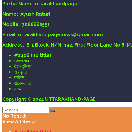
Portal Name:
uttarakhandpage
Name:
Ayush Raturi
Mobile:
7088882551
Email
: uttarakhandpagenews@gmail.com
Address:
B-1 Block, H/N -142, First Floor Lane No 6, 
#2408 (no title)
उत्तराखंड
देश-दुनिया
संस्कृति
पर्यटन
खेल-जगत
अन्य
Copyright © 2024 UTTARAKHAND-PAGE
No Result
View All Result
#2408 (no title)