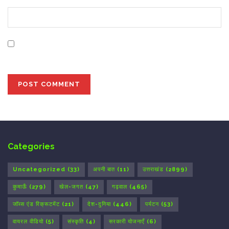
Save my name, email, and website in this browser for
the next time I comment.
Categories
Uncategorized
(33)
अपनी बात
(11)
उत्तराखंड
(2899)
कुमाऊँ
(279)
खेल-जगत
(47)
गढ़वाल
(465)
जॉब्स एंड रिक्रूटमेंट
(21)
देश-दुनिया
(446)
पर्यटन
(53)
वायरल वीडियो
(5)
संस्कृति
(4)
सरकारी योजनाएँ
(6)