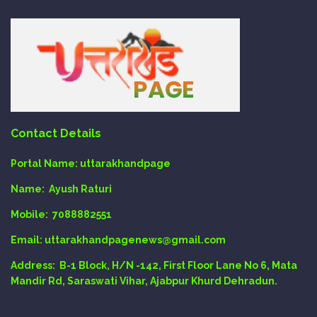
Contact Details
Portal Name:
uttarakhandpage
Name:
Ayush Raturi
Mobile:
7088882551
Email
: uttarakhandpagenews@gmail.com
Address:
B-1 Block, H/N -142, First Floor Lane No 6, Mata
Mandir Rd, Saraswati Vihar, Ajabpur Khurd Dehradun.