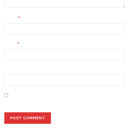
*
Name
*
Email
Website
Save my name, email, and website in this browser for
the next time I comment.