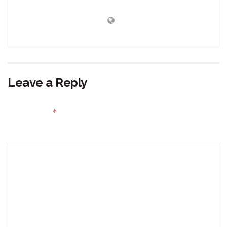
Leave a Reply
Your email address will not be published.
Required fields
*
are marked
Comment