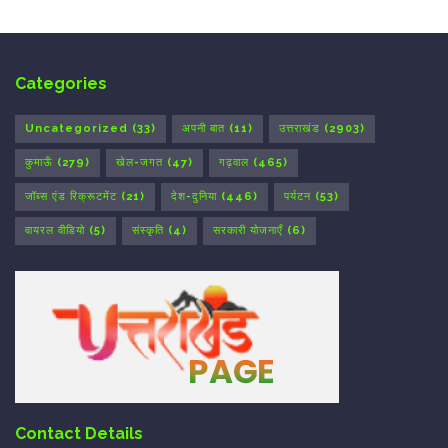
Categories
Uncategorized
(33)
अपनी बात
(11)
उत्तराखंड
(2903)
कुमाऊँ
(279)
खेल-जगत
(47)
गढ़वाल
(465)
जॉब्स एंड रिक्रूटमेंट
(21)
देश-दुनिया
(446)
पर्यटन
(53)
वायरल वीडियो
(5)
संस्कृति
(4)
सरकारी योजनाएँ
(6)
Contact Details