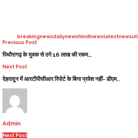
कार्यवाहक मुख्य न्यायाधीश संजय कुमार मिश्रा और न्यायमूर्ति नारायण सिंह धनि
तारीख नियत की गई है।
Tags:
breakingnews
dailynews
hindinews
latestnews
ut
Previous Post
पिथौरागढ़ के युवक से ठगे 16 लाख की रकम…
Next Post
देहरादून में आरटीपीसीआर रिपोर्ट के बिना प्रवेश नहीं- डीएम..
Admin
Next Post