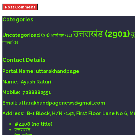
Categories
उत्तराखंड
(2901)
क
Uncategorized
(33)
अपनी बात
(11)
योजनाएँ
(6)
Contact Details
Portal Name:
uttarakhandpage
Name:
Ayush Raturi
Mobile:
7088882551
Email
: uttarakhandpagenews@gmail.com
Address:
B-1 Block, H/N -142, First Floor Lane No 6, 
#2408 (no title)
उत्तराखंड