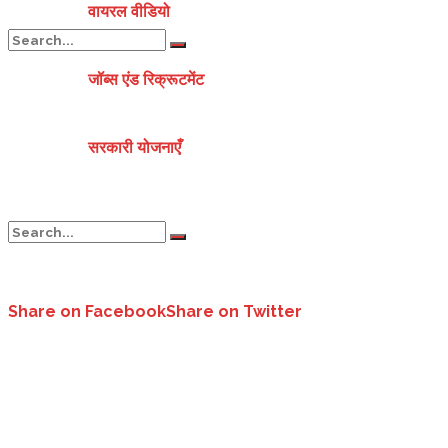
वायरल वीडियो
जॉब्स एंड रिक्रूटमेंट
No Result
सरकारी योजनाएँ
View All Result
No Result
Share on Facebook
Share on Twitter
विधानसभा चुनाव को स्थगित करने का हाईकोर्ट ने चुनाव आयोग से मांगा जवाब..
View All Result
उत्तराखंड:
नैनीताल हाईकोर्ट ने बुधवार को भारतीय चुनाव आयोग (ईसीआई) को नोटिस ज
यह याचिका सच्चिदानंद डबराल की ओर से दायर की गई है। जिस पर बुधवार को सुन
आगली सुनवाई सोमवार तीन जनवरी को..