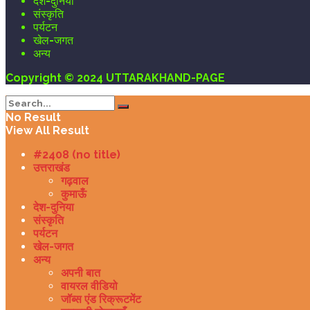
देश-दुनिया
संस्कृति
पर्यटन
खेल-जगत
अन्य
Copyright © 2024 UTTARAKHAND-PAGE
No Result
View All Result
#2408 (no title)
उत्तराखंड
गढ़वाल
कुमाऊँ
देश-दुनिया
संस्कृति
पर्यटन
खेल-जगत
अन्य
अपनी बात
वायरल वीडियो
जॉब्स एंड रिक्रूटमेंट