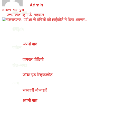
by
Admin
2021-12-30
देश-दुनिया
खेल-जगत
in
उत्तराखंड
,
कुमाऊँ
,
गढ़वाल
अन्य
संस्कृति
अपनी बात
पर्यटन
वायरल वीडियो
खेल-जगत
जॉब्स एंड रिक्रूटमेंट
अन्य
सरकारी योजनाएँ
अपनी बात
Saturday, August 8, 2026