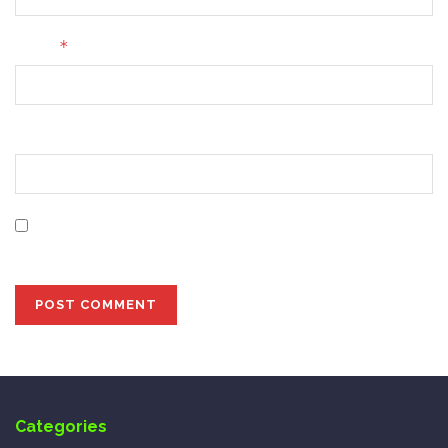
*
Email
Website
Save my name, email, and website in this browser for
the next time I comment.
Categories