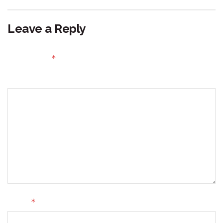
Leave a Reply
Your email address will not be published.
Required fields
*
are marked
Comment
*
Name