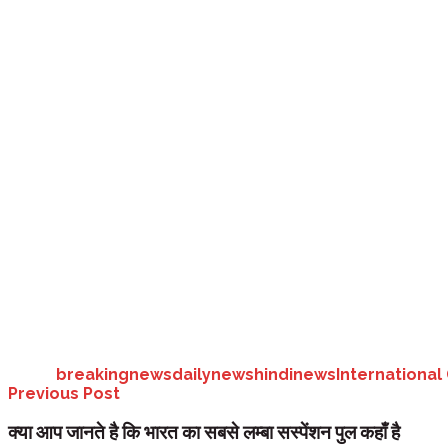
विभाग ने 162 छात्राओं का चयन किया है।
विभागीय मंत्री रेखा आर्य के अनुसार डिजिटलाइजेशन के दौर और कोरोनाकाल में आन
निधि के अंतर्गत संचालित बालिका शिक्षा प्रोत्साहन कार्यक्रम के तहत मेधावी छात्राओ
विभागीय मंत्री आर्य का कहना हैं कि स्मार्ट फोन में शिक्षा के साथ ही महिला सुरक्ष
वहीं वे अपनी सुरक्षा को लेकर भी सजग होंगी।
उनका कहना हैं कि अंतरराष्ट्रीय बालिका दिवस पर 11 अक्टूबर को देहरादून में आयोज
Tags:
breakingnews
dailynews
hindinews
International 
Previous Post
क्या आप जानते है कि भारत का सबसे लम्बा सस्पेंशन पुल कहाँ है