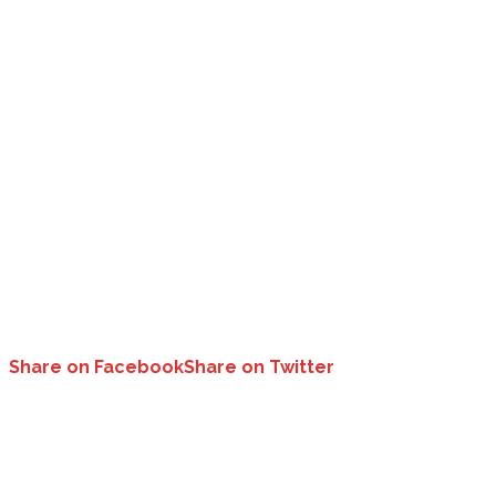
Share on Facebook
Share on Twitter
उत्तराखंड में अंतरराष्ट्रीय बालिका दिवस पर 162 छात्राओं को मिलेगा स्मार्ट फोन..
उत्तराखंड:
अंतरराष्ट्रीय बालिका दिवस (11 अक्टूबर) पर सरकार बोर्ड की हाईस्कूल