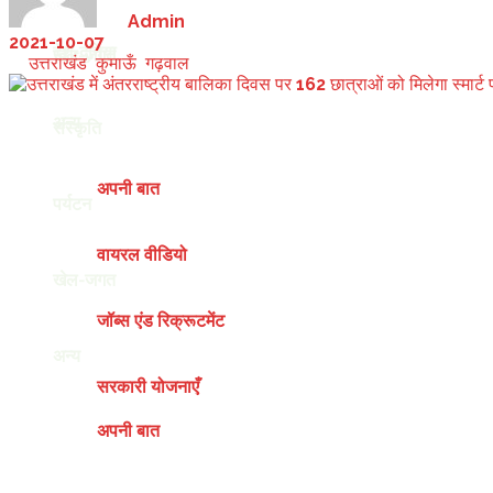
by
Admin
2021-10-07
देश-दुनिया
खेल-जगत
in
उत्तराखंड
,
कुमाऊँ
,
गढ़वाल
अन्य
संस्कृति
अपनी बात
पर्यटन
वायरल वीडियो
खेल-जगत
जॉब्स एंड रिक्रूटमेंट
अन्य
सरकारी योजनाएँ
अपनी बात
Saturday, August 8, 2026