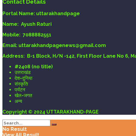
Contact Details
Portal Name:
uttarakhandpage
Name:
Ayush Raturi
Mobile:
7088882551
Email
: uttarakhandpagenews@gmail.com
Address:
B-1 Block, H/N -142, First Floor Lane No 6, 
#2408 (no title)
उत्तराखंड
देश-दुनिया
संस्कृति
पर्यटन
खेल-जगत
अन्य
Copyright © 2024 UTTARAKHAND-PAGE
No Result
View All Result