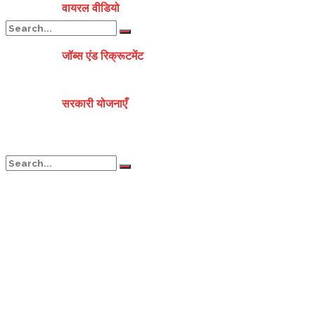
वायरल वीडियो
जॉब्स एंड रिक्रूटमेंट
No Result
सरकारी योजनाएँ
View All Result
No Result
View All Result