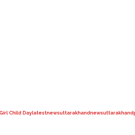
लाइन शिक्षा के महत्व को देखते हुए छात्राओं को प्रोत्साहन स्वरूप स्मार्ट फोन द
ं को स्मार्ट फोन दिए जा रहे हैं।
ा से संबंधित पैनिक बटन, हेल्पलाइन नंबर समेत अन्य एप अपलोड होंगे। स्मार्ट फोन मिलन
ित समारोह में चयनित छात्राओं को स्मार्ट फोन वितरित किए जाएंगे। समारोह में मुख्य
Girl Child Day
latestnews
uttarakhandnews
uttarakhand