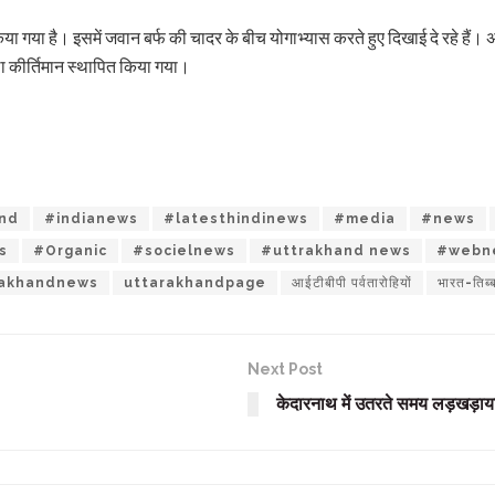
गया है। इसमें जवान बर्फ की चादर के बीच योगाभ्यास करते हुए दिखाई दे रहे हैं। अ
 कीर्तिमान स्थापित किया गया।
and
#indianews
#latesthindinews
#media
#news
s
#Organic
#socielnews
#uttrakhand news
#webn
rakhandnews
uttarakhandpage
आईटीबीपी पर्वतारोहियों
भारत-तिब्
Next Post
केदारनाथ में उतरते समय लड़खड़ाया