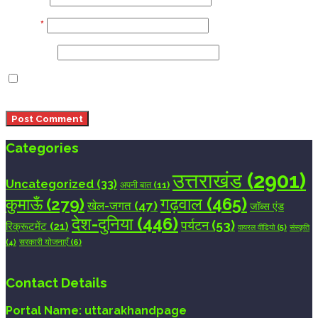
Email
*
Website
Save my name, email, and website in this browser
for the next time I comment.
Categories
उत्तराखंड
(2901)
Uncategorized
(33)
अपनी बात
(11)
गढ़वाल
(465)
कुमाऊँ
(279)
खेल-जगत
(47)
जॉब्स एंड
देश-दुनिया
(446)
पर्यटन
(53)
रिक्रूटमेंट
(21)
वायरल वीडियो
(5)
संस्कृति
सरकारी योजनाएँ
(6)
(4)
Contact Details
Portal Name:
uttarakhandpage