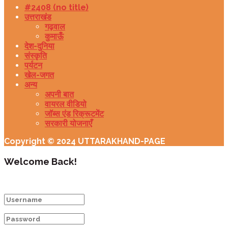
#2408 (no title)
उत्तराखंड
गढ़वाल
कुमाऊँ
देश-दुनिया
संस्कृति
पर्यटन
खेल-जगत
अन्य
अपनी बात
वायरल वीडियो
जॉब्स एंड रिक्रूटमेंट
सरकारी योजनाएँ
Copyright © 2024 UTTARAKHAND-PAGE
Welcome Back!
Login to your account below