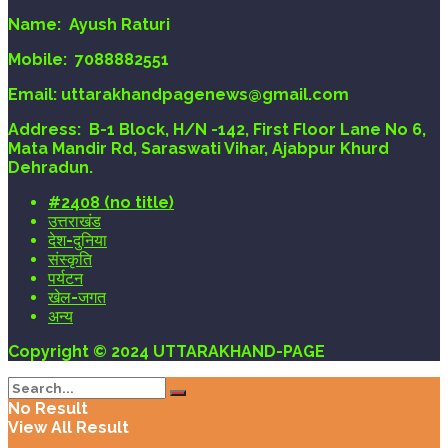
Name:
Ayush Raturi
Mobile:
7088882551
Email
: uttarakhandpagenews@gmail.com
Address:
B-1 Block, H/N -142, First Floor Lane No 6,
Mata Mandir Rd, Saraswati Vihar, Ajabpur Khurd
Dehradun.
#2408 (no title)
उत्तराखंड
देश-दुनिया
संस्कृति
पर्यटन
खेल-जगत
अन्य
Copyright © 2024 UTTARAKHAND-PAGE
No Result
View All Result