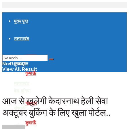
मुख्य पृष्ठ
उत्तराखंड
गढ़वाल
मुख्य पृष्ठ
No Result
View All Result
कुमाऊँ
उत्तराखंड
देश-दुनिया
आज से खुलेगी केदारनाथ हेली सेवा
गढ़वाल
संस्कृति
अक्टूबर बुकिंग के लिए खुला पोर्टल..
कुमाऊँ
पर्यटन