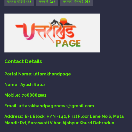
वायरल वीडियो
(5)
संस्कृति
(4)
सरकारी योजनाएँ
(6)
Contact Details
Portal Name:
uttarakhandpage
Name:
Ayush Raturi
Mobile:
7088882551
Email
: uttarakhandpagenews@gmail.com
Address:
B-1 Block, H/N -142, First Floor Lane No 6, Mata
Mandir Rd, Saraswati Vihar, Ajabpur Khurd Dehradun.