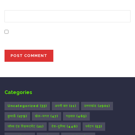
Website
Save my name, email, and website in this browser for
the next time I comment.
Categories
Uncategorized
(33)
अपनी बात
(11)
उत्तराखंड
(2901)
कुमाऊँ
(279)
खेल-जगत
(47)
गढ़वाल
(465)
जॉब्स एंड रिक्रूटमेंट
(21)
देश-दुनिया
(446)
पर्यटन
(53)