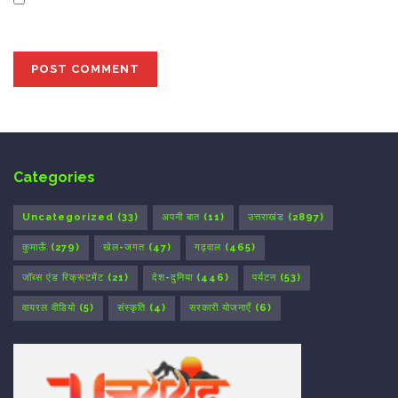
the next time I comment.
Categories
Uncategorized
(33)
अपनी बात
(11)
उत्तराखंड
(2897)
कुमाऊँ
(279)
खेल-जगत
(47)
गढ़वाल
(465)
जॉब्स एंड रिक्रूटमेंट
(21)
देश-दुनिया
(446)
पर्यटन
(53)
वायरल वीडियो
(5)
संस्कृति
(4)
सरकारी योजनाएँ
(6)