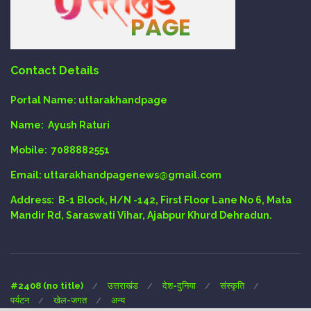
Contact Details
Portal Name:
uttarakhandpage
Name:
Ayush Raturi
Mobile:
7088882551
Email
: uttarakhandpagenews@gmail.com
Address:
B-1 Block, H/N -142, First Floor Lane No 6, Mata
Mandir Rd, Saraswati Vihar, Ajabpur Khurd Dehradun.
#2408 (no title)
उत्तराखंड
देश-दुनिया
संस्कृति
पर्यटन
खेल-जगत
अन्य