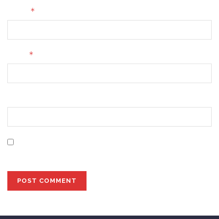
*
Name
*
Email
Website
Save my name, email, and website in this browser for
the next time I comment.