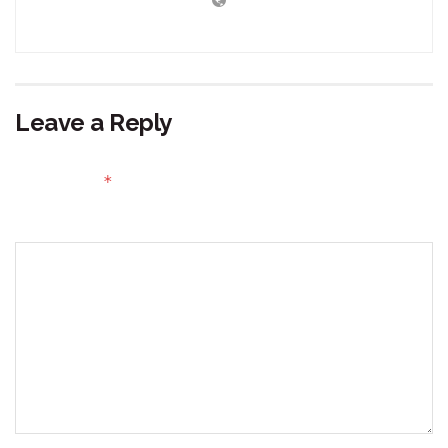
Leave a Reply
Your email address will not be published.
Required fields
*
are marked
Comment