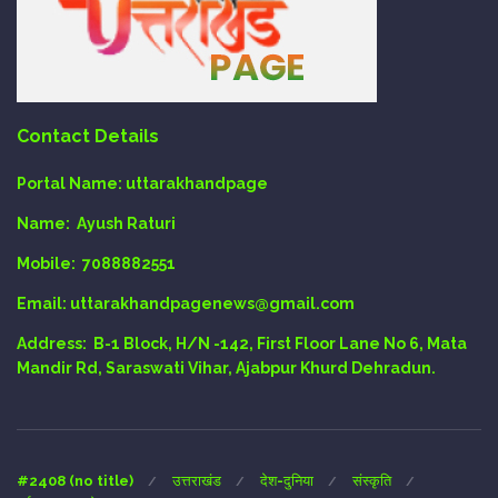
Contact Details
Portal Name:
uttarakhandpage
Name:
Ayush Raturi
Mobile:
7088882551
Email
: uttarakhandpagenews@gmail.com
Address:
B-1 Block, H/N -142, First Floor Lane No 6, Mata
Mandir Rd, Saraswati Vihar, Ajabpur Khurd Dehradun.
#2408 (no title)
उत्तराखंड
देश-दुनिया
संस्कृति