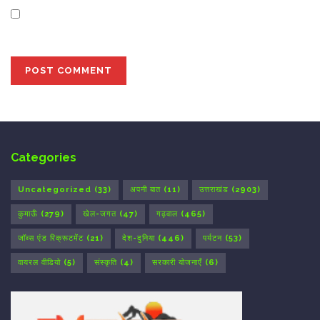
Save my name, email, and website in this browser for
the next time I comment.
Categories
Uncategorized
(33)
अपनी बात
(11)
उत्तराखंड
(2903)
कुमाऊँ
(279)
खेल-जगत
(47)
गढ़वाल
(465)
जॉब्स एंड रिक्रूटमेंट
(21)
देश-दुनिया
(446)
पर्यटन
(53)
वायरल वीडियो
(5)
संस्कृति
(4)
सरकारी योजनाएँ
(6)