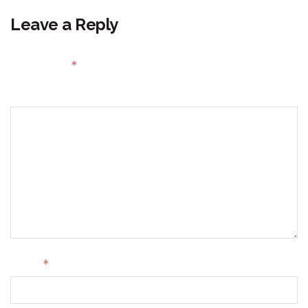
Leave a Reply
Your email address will not be published.
Required fields
*
are marked
Comment
*
Name