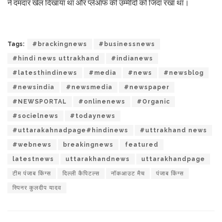
ने दमदार खेल दिखाया था और प्लेऑफ की उम्मीदों को जिंदा रखा था।
Tags:
#brackingnews
#businessnews
#hindi news uttrakhand
#indianews
#latesthindinews
#media
#news
#newsblog
#newsindia
#newsmedia
#newspaper
#NEWSPORTAL
#onlinenews
#Organic
#socielnews
#todaynews
#uttarakahnadpage#hindinews
#uttrakhand news
#webnews
breakingnews
featured
latestnews
uttarakhandnews
uttarakhandpage
टीम पंजाब किंग्स
दिल्ली कैपिटल्स
नॉकआउट मैच
पंजाब किंग्स
स्पिनर कुलदीप यादव