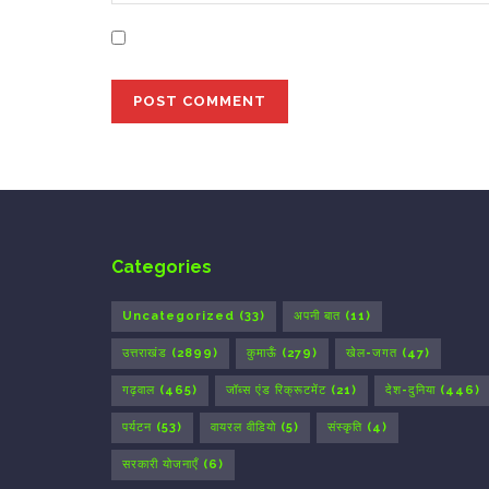
Save my name, email, and website in this bro
Categories
Uncategorized
(33)
अपनी बात
(11)
उत्तराखंड
(2899)
कुमाऊँ
(279)
खेल-जगत
(47)
गढ़वाल
(465)
जॉब्स एंड रिक्रूटमेंट
(21)
देश-दुनिया
(446)
पर्यटन
(53)
वायरल वीडियो
(5)
संस्कृति
(4)
सरकारी योजनाएँ
(6)