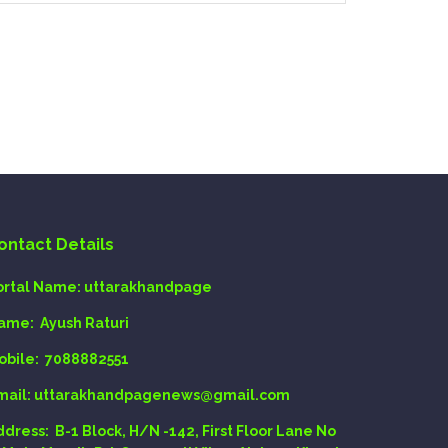
ontact Details
ortal Name:
uttarakhandpage
ame:
Ayush Raturi
obile:
7088882551
mail
: uttarakhandpagenews@gmail.com
ddress:
B-1 Block, H/N -142, First Floor Lane No