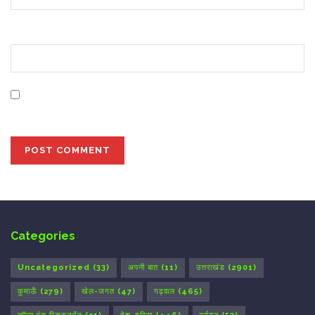
Website
Save my name, email, and website in this browser for
the next time I comment.
Categories
Uncategorized
(33)
अपनी बात
(11)
उत्तराखंड
(2901)
कुमाऊँ
(279)
खेल-जगत
(47)
गढ़वाल
(465)