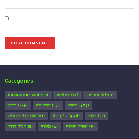
Save my name, email, and website in this browser for
the next time I comment.
Categories
Uncategorized
(33)
अपनी बात
(11)
उत्तराखंड
(2899)
कुमाऊँ
(279)
खेल-जगत
(47)
गढ़वाल
(465)
जॉब्स एंड रिक्रूटमेंट
(21)
देश-दुनिया
(446)
पर्यटन
(53)
वायरल वीडियो
(5)
संस्कृति
(4)
सरकारी योजनाएँ
(6)