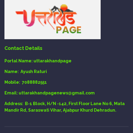
Contact Details
Portal Name:
uttarakhandpage
Name:
Ayush Raturi
Mobile:
7088882551
Email
: uttarakhandpagenews@gmail.com
Address:
B-1 Block, H/N -142, First Floor Lane No 6, Mata
Mandir Rd, Saraswati Vihar, Ajabpur Khurd Dehradun.