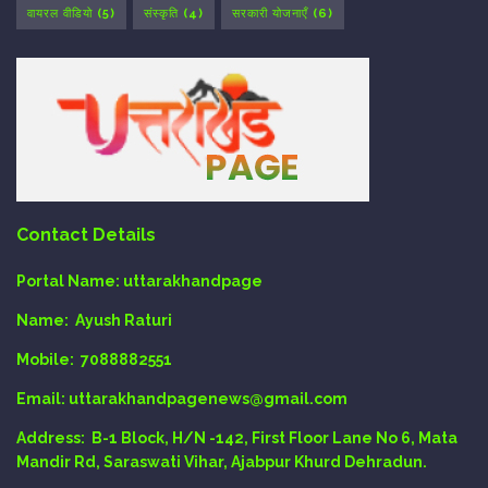
वायरल वीडियो
(5)
संस्कृति
(4)
सरकारी योजनाएँ
(6)
Contact Details
Portal Name:
uttarakhandpage
Name:
Ayush Raturi
Mobile:
7088882551
Email
: uttarakhandpagenews@gmail.com
Address:
B-1 Block, H/N -142, First Floor Lane No 6, Mata
Mandir Rd, Saraswati Vihar, Ajabpur Khurd Dehradun.