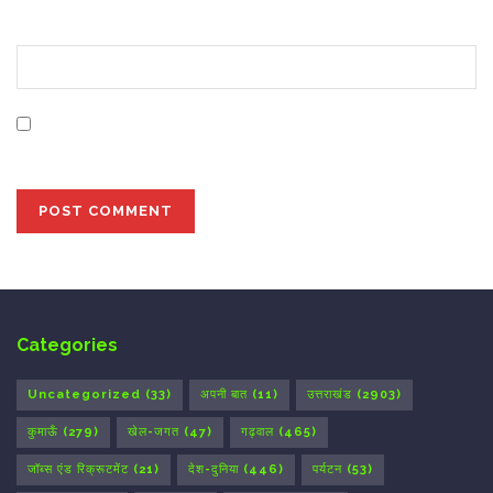
Website
Save my name, email, and website in this browser for
the next time I comment.
Categories
Uncategorized
(33)
अपनी बात
(11)
उत्तराखंड
(2903)
कुमाऊँ
(279)
खेल-जगत
(47)
गढ़वाल
(465)
जॉब्स एंड रिक्रूटमेंट
(21)
देश-दुनिया
(446)
पर्यटन
(53)