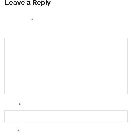
Leave a Reply
Your email address will not be published.
Required fields
*
are marked
Comment
*
Name
*
Email