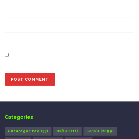
Website
Save my name, email, and website in this browser for
the next time I comment.
Categories
Uncategorized
(33)
अपनी बात
(11)
उत्तराखंड
(2899)