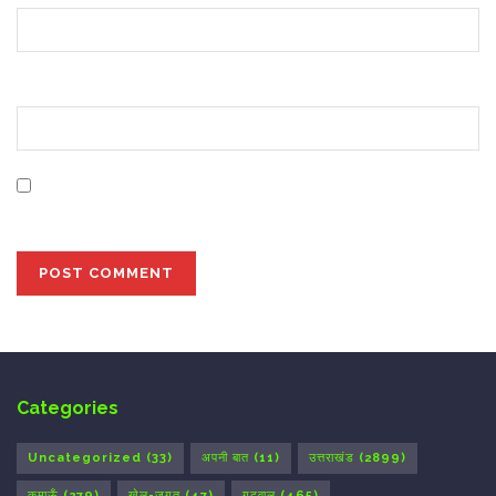
Website
Save my name, email, and website in this browser for
the next time I comment.
Categories
Uncategorized
(33)
अपनी बात
(11)
उत्तराखंड
(2899)
कुमाऊँ
(279)
खेल-जगत
(47)
गढ़वाल
(465)