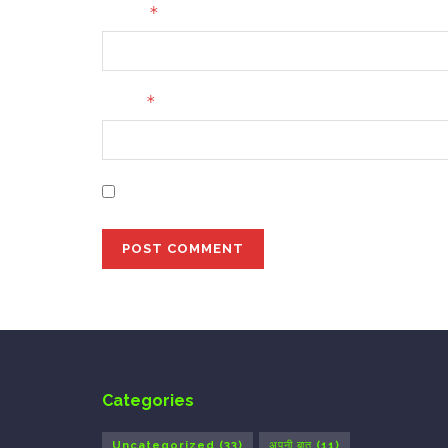
*
Name
*
Email
Save my name, email, and website in this bro
Categories
Uncategorized
(33)
अपनी बात
(11)