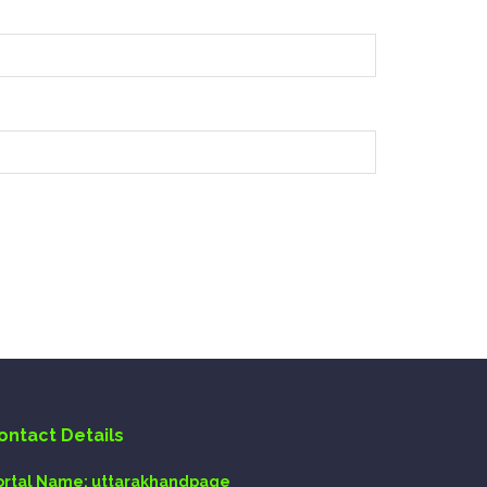
ontact Details
ortal Name:
uttarakhandpage