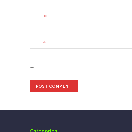
*
Name
*
Email
Save my name, email, and website in this bro
Categories