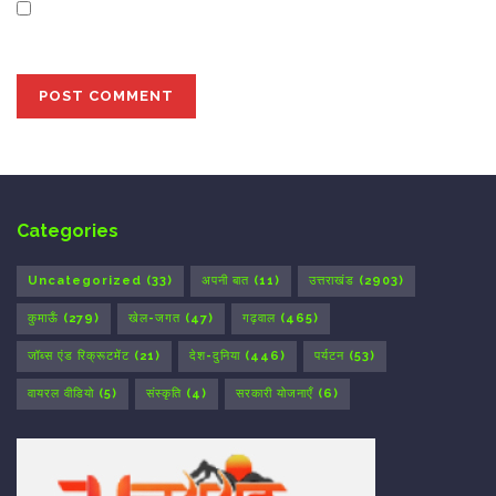
Save my name, email, and website in this browser for
the next time I comment.
Categories
Uncategorized
(33)
अपनी बात
(11)
उत्तराखंड
(2903)
कुमाऊँ
(279)
खेल-जगत
(47)
गढ़वाल
(465)
जॉब्स एंड रिक्रूटमेंट
(21)
देश-दुनिया
(446)
पर्यटन
(53)
वायरल वीडियो
(5)
संस्कृति
(4)
सरकारी योजनाएँ
(6)