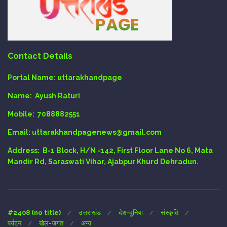
Contact Details
Portal Name:
uttarakhandpage
Name:
Ayush Raturi
Mobile:
7088882551
Email
: uttarakhandpagenews@gmail.com
Address:
B-1 Block, H/N -142, First Floor Lane No 6, Mata
Mandir Rd, Saraswati Vihar, Ajabpur Khurd Dehradun.
#2408 (no title)
उत्तराखंड
देश-दुनिया
संस्कृति
पर्यटन
खेल-जगत
अन्य