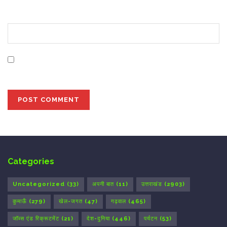
Website
Save my name, email, and website in this browser for
the next time I comment.
Categories
Uncategorized
(33)
अपनी बात
(11)
उत्तराखंड
(2903)
कुमाऊँ
(279)
खेल-जगत
(47)
गढ़वाल
(465)
जॉब्स एंड रिक्रूटमेंट
(21)
देश-दुनिया
(446)
पर्यटन
(53)