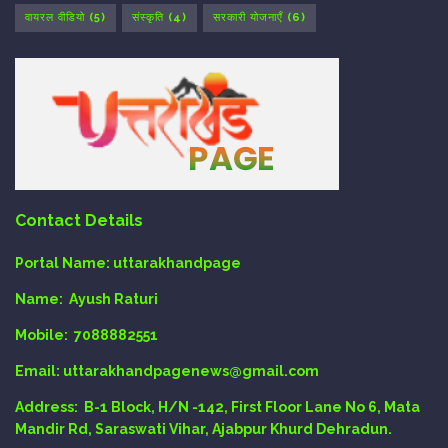
वायरल वीडियो
(5)
संस्कृति
(4)
सरकारी योजनाएँ
(6)
Contact Details
Portal Name:
uttarakhandpage
Name:
Ayush Raturi
Mobile:
7088882551
Email
: uttarakhandpagenews@gmail.com
Address:
B-1 Block, H/N -142, First Floor Lane No 6, Mata
Mandir Rd, Saraswati Vihar, Ajabpur Khurd Dehradun.