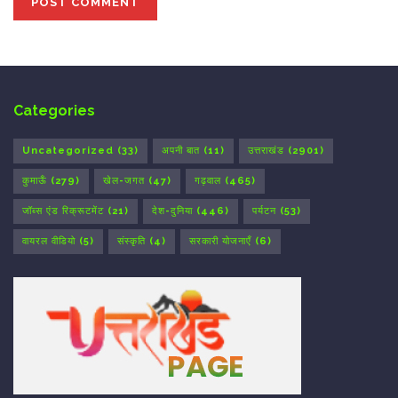
Categories
Uncategorized
(33)
अपनी बात
(11)
उत्तराखंड
(2901)
कुमाऊँ
(279)
खेल-जगत
(47)
गढ़वाल
(465)
जॉब्स एंड रिक्रूटमेंट
(21)
देश-दुनिया
(446)
पर्यटन
(53)
वायरल वीडियो
(5)
संस्कृति
(4)
सरकारी योजनाएँ
(6)