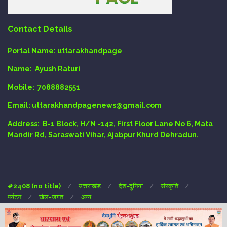
Contact Details
Portal Name:
uttarakhandpage
Name:
Ayush Raturi
Mobile:
7088882551
Email
: uttarakhandpagenews@gmail.com
Address:
B-1 Block, H/N -142, First Floor Lane No 6, Mata
Mandir Rd, Saraswati Vihar, Ajabpur Khurd Dehradun.
#2408 (no title)
उत्तराखंड
देश-दुनिया
संस्कृति
पर्यटन
खेल-जगत
अन्य
Copyright © 2024 UTTARAKHAND-PAGE