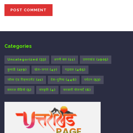
Categories
Uncategorized
(33)
अपनी बात
(11)
उत्तराखंड
(2905)
कुमाऊँ
(279)
खेल-जगत
(47)
गढ़वाल
(465)
जॉब्स एंड रिक्रूटमेंट
(21)
देश-दुनिया
(446)
पर्यटन
(53)
वायरल वीडियो
(5)
संस्कृति
(4)
सरकारी योजनाएँ
(6)