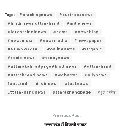
Tags:
#brackingnews
#businessnews
#hindi news uttrakhand
#indianews
#latesthindinews
#news
#newsblog
#newsindia
#newsmedia
#newspaper
#NEWSPORTAL
#onlinenews
#Organic
#socielnews
#todaynews
#uttarakahnadpage#hindinews
#uttrakhand
#uttrakhand news
#webnews
dailynews
featured
hindinews
latestnews
uttarakhandnews
uttarakhandpage
राहुल द्रविड़
Previous Post
उत्तराखंड में बिजली संकट..