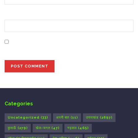
Website
Save my name, email, and website in this browser for
the next time I comment.
Categories
Uncategorized
(33)
अपनी बात
(11)
उत्तराखंड
(2897)
कुमाऊँ
(279)
खेल-जगत
(47)
गढ़वाल
(465)